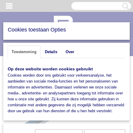
Cookies toestaan Opties
Inloggen
Registreren
UW WINKELWAGEN
(0)
Toestemming
Details
Over
Geen producten
Home
>
Accessoires
>
Boot accessoires
>
Stelpijpen
>
Stelpijp 75 cm
Op deze website worden cookies gebruikt
Cookies worden door ons gebruikt voor verkeersanalyse, het
aanbieden van sociale media-functies en het personaliseren van
informatie en advertenties. Daarnaast verlenen we onze sociale
media-, advertentie- en analysepartners toegang tot informatie over
hoe u onze site gebruikt. Zij kunnen deze informatie gebruiken in
combinatie met andere gegevens die zij mogelijk hebben verzameld
door uw gebruik van hun diensten of die u hen hebt verstrekt.