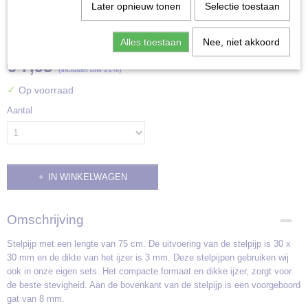
Later opnieuw tonen
Selectie toestaan
Stelpijp 75 cm
Alles toestaan
Nee, niet akkoord
€ 7,95
(inclusief btw 21%)
✓
Op voorraad
Aantal
IN WINKELWAGEN
Omschrijving
Stelpijp met een lengte van 75 cm. De uitvoering van de stelpijp is 30 x
30 mm en de dikte van het ijzer is 3 mm. Deze stelpijpen gebruiken wij
ook in onze eigen sets. Het compacte formaat en dikke ijzer, zorgt voor
de beste stevigheid. Aan de bovenkant van de stelpijp is een voorgeboord
gat van 8 mm.