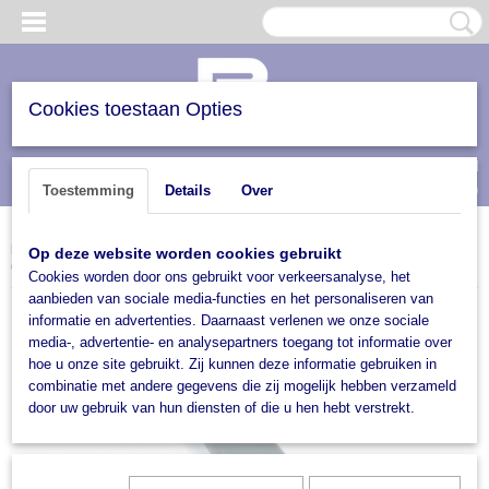
Cookies toestaan Opties
Inloggen
Registreren
UW WINKELWAGEN
(0)
Toestemming
Details
Over
Geen producten
Home
>
Accessoires
>
Verlichting
>
Contour/ pendel verlichting
>
Pendel /
Op deze website worden cookies gebruikt
Contourverlichting
>
Led
>
Breedtelicht LED schuinmodel
Cookies worden door ons gebruikt voor verkeersanalyse, het
aanbieden van sociale media-functies en het personaliseren van
informatie en advertenties. Daarnaast verlenen we onze sociale
media-, advertentie- en analysepartners toegang tot informatie over
hoe u onze site gebruikt. Zij kunnen deze informatie gebruiken in
combinatie met andere gegevens die zij mogelijk hebben verzameld
door uw gebruik van hun diensten of die u hen hebt verstrekt.