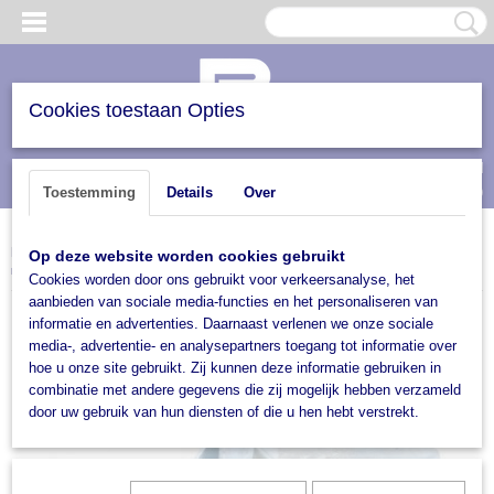
Cookies toestaan Opties
Inloggen
Registreren
UW WINKELWAGEN
(0)
Toestemming
Details
Over
Geen producten
Home
>
Trailers en verhuur
>
Trailer accesoires
>
Koppelingen
>
ZSK
Op deze website worden cookies gebruikt
kogelkoppeling 70 mm
Cookies worden door ons gebruikt voor verkeersanalyse, het
aanbieden van sociale media-functies en het personaliseren van
informatie en advertenties. Daarnaast verlenen we onze sociale
media-, advertentie- en analysepartners toegang tot informatie over
hoe u onze site gebruikt. Zij kunnen deze informatie gebruiken in
combinatie met andere gegevens die zij mogelijk hebben verzameld
door uw gebruik van hun diensten of die u hen hebt verstrekt.