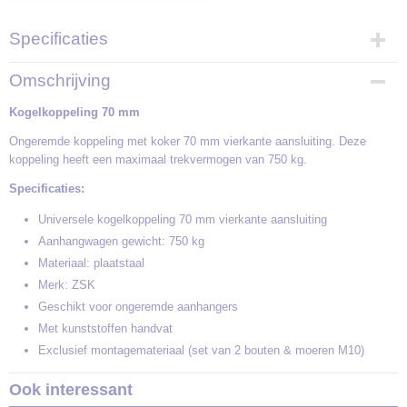
Specificaties
Bruto gewicht
Omschrijving
1,20 Kg
Kogelkoppeling 70 mm
Ongeremde koppeling met koker 70 mm vierkante aansluiting. Deze
koppeling heeft een maximaal trekvermogen van 750 kg.
Specificaties:
Universele kogelkoppeling 70 mm vierkante aansluiting
Aanhangwagen gewicht: 750 kg
Materiaal: plaatstaal
Merk: ZSK
Geschikt voor ongeremde aanhangers
Met kunststoffen handvat
Exclusief montagemateriaal (set van 2 bouten & moeren M10)
Ook interessant