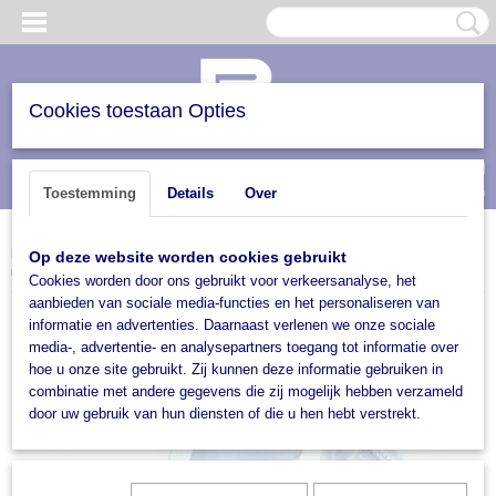
Cookies toestaan Opties
Inloggen
Registreren
UW WINKELWAGEN
(0)
Toestemming
Details
Over
Geen producten
Home
>
Trailers en verhuur
>
Trailer accesoires
>
Koppelingen
>
Bevestigingshaken
Op deze website worden cookies gebruikt
hulpkoppeling voor trekhaak
Cookies worden door ons gebruikt voor verkeersanalyse, het
aanbieden van sociale media-functies en het personaliseren van
informatie en advertenties. Daarnaast verlenen we onze sociale
media-, advertentie- en analysepartners toegang tot informatie over
hoe u onze site gebruikt. Zij kunnen deze informatie gebruiken in
combinatie met andere gegevens die zij mogelijk hebben verzameld
door uw gebruik van hun diensten of die u hen hebt verstrekt.