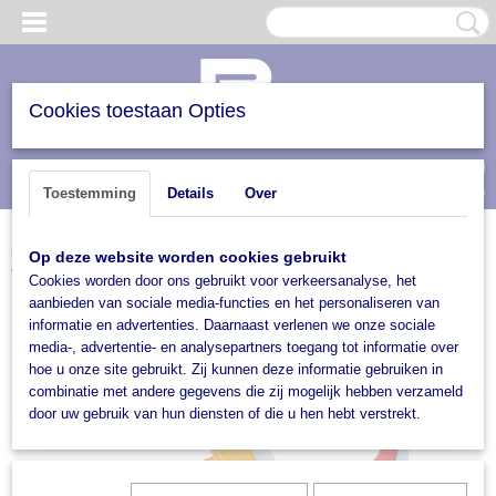
Cookies toestaan Opties
Inloggen
Registreren
UW WINKELWAGEN
(0)
Toestemming
Details
Over
Geen producten
Home
>
Trailers en verhuur
>
Trailer accesoires
>
Sloten
>
Universele wielklem
Op deze website worden cookies gebruikt
verstelbaar
Cookies worden door ons gebruikt voor verkeersanalyse, het
aanbieden van sociale media-functies en het personaliseren van
informatie en advertenties. Daarnaast verlenen we onze sociale
media-, advertentie- en analysepartners toegang tot informatie over
hoe u onze site gebruikt. Zij kunnen deze informatie gebruiken in
combinatie met andere gegevens die zij mogelijk hebben verzameld
door uw gebruik van hun diensten of die u hen hebt verstrekt.