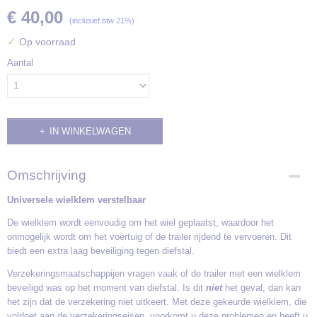
€ 40,00
(inclusief btw 21%)
✓
Op voorraad
Aantal
IN WINKELWAGEN
Omschrijving
Universele wielklem verstelbaar
De wielklem wordt eenvoudig om het wiel geplaatst, waardoor het
onmogelijk wordt om het voertuig of de trailer rijdend te vervoeren. Dit
biedt een extra laag beveiliging tegen diefstal.
Verzekeringsmaatschappijen vragen vaak of de trailer met een wielklem
beveiligd was op het moment van diefstal. Is dit
niet
het geval, dan kan
het zijn dat de verzekering niet uitkeert. Met deze gekeurde wielklem, die
voldoet aan de verzekeringseisen, voorkomt u deze problemen en heeft u