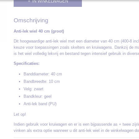
IN WINKELWAGEN
Omschrijving
Anti-lek wiel 40 cm (groot)
Dit hoogwaardige anti-lek wiel met een diameter van 40 cm (400-8 in
keuze voor toepassingen zoals skelters en kruiwagens. Dankzij de m
is het wiel volledig lekvrij en bestand tegen intensief gebruik in dive
Specificaties:
Banddiameter: 40 cm
Bandbreedte: 10 cm
Velg: zwart
Bandkleur: geel
Anti-lek band (PU)
Let op!
Indien gebruik voor kruiwagen en er is een bijpassende as + twee zijri
vinken als extra optie wanneer u dit anti-lek wiel in de winkelwagen do