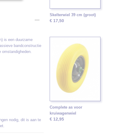
Skelterwiel 39 cm (groot)
€ 17,50
ch) is een duurzame
assieve bandconstructie
rse omstandigheden.
Complete as voor
kruiwagenwiel
€ 12,95
ngen nodig, dit is aan te
et.