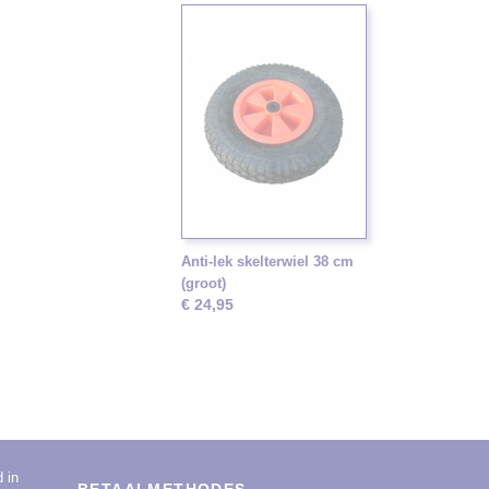
Anti-lek skelterwiel 38 cm
(groot)
€ 24,95
d in