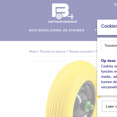
B
Cookies
BOOTBEGELEIDING EN STEUNEN
TRAILERS E
Toeste
Home
>
Trailers en verhuur
>
Trailer accesoires
>
Wielen & Assen
Op deze 
Cookies wo
functies e
media-, ad
kunnen dez
verzameld 
Later 