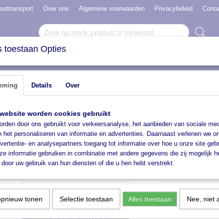
oottransport
Over ons
Algemene voorwaarden
Privacybeleid
Conta
 toestaan Opties
N VERHUUR
HAVENBOKKEN
ACCESSOIRES
mming
Details
Over
>
Wielen
>
Losse wielen
>
Anti-lek kruiwagenwiel 40 cm (groot)
website worden cookies gebruikt
Anti-lek kruiwagenwiel 40 
rden door ons gebruikt voor verkeersanalyse, het aanbieden van sociale med
n het personaliseren van informatie en advertenties. Daarnaast verlenen we o
€ 22,50
vertentie- en analysepartners toegang tot informatie over hoe u onze site gebru
(inclusief btw 21%)
e informatie gebruiken in combinatie met andere gegevens die zij mogelijk 
✓
Op voorraad
door uw gebruik van hun diensten of die u hen hebt verstrekt.
Kruiwagenwiel compleet
Aantal
opnieuw tonen
Selectie toestaan
Alles toestaan
Nee, niet 