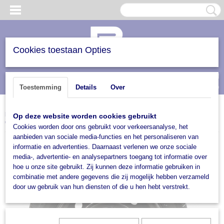
Cookies toestaan Opties
Inloggen
Registreren
UW WINKELWAGEN
(0)
Toestemming
Details
Over
Geen producten
Home
>
Trailers en verhuur
>
Trailer accesoires
>
Wielen & Assen
>
Wielen
>
Losse
Op deze website worden cookies gebruikt
wielen
>
Wiel 13 inch compleet - zwarte velg
Cookies worden door ons gebruikt voor verkeersanalyse, het
aanbieden van sociale media-functies en het personaliseren van
informatie en advertenties. Daarnaast verlenen we onze sociale
media-, advertentie- en analysepartners toegang tot informatie over
hoe u onze site gebruikt. Zij kunnen deze informatie gebruiken in
combinatie met andere gegevens die zij mogelijk hebben verzameld
door uw gebruik van hun diensten of die u hen hebt verstrekt.