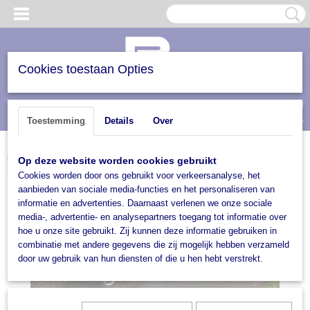
Cookies toestaan Opties
Inloggen
Registreren
UW WINKELWAGEN
(0)
Toestemming
Details
Over
Geen producten
Home
>
Trailers en verhuur
>
Transport & verhuur
>
Verhuur truck met trailer
Op deze website worden cookies gebruikt
Cookies worden door ons gebruikt voor verkeersanalyse, het
aanbieden van sociale media-functies en het personaliseren van
informatie en advertenties. Daarnaast verlenen we onze sociale
media-, advertentie- en analysepartners toegang tot informatie over
hoe u onze site gebruikt. Zij kunnen deze informatie gebruiken in
combinatie met andere gegevens die zij mogelijk hebben verzameld
door uw gebruik van hun diensten of die u hen hebt verstrekt.