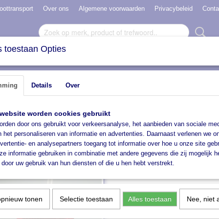
oottransport
Over ons
Algemene voorwaarden
Privacybeleid
Conta
 toestaan Opties
N VERHUUR
HAVENBOKKEN
ACCESSOIRES
mming
Details
Over
website worden cookies gebruikt
rden door ons gebruikt voor verkeersanalyse, het aanbieden van sociale med
 op:
n het personaliseren van informatie en advertenties. Daarnaast verlenen we o
vertentie- en analysepartners toegang tot informatie over hoe u onze site gebru
e informatie gebruiken in combinatie met andere gegevens die zij mogelijk 
door uw gebruik van hun diensten of die u hen hebt verstrekt.
opnieuw tonen
Selectie toestaan
Alles toestaan
Nee, niet 