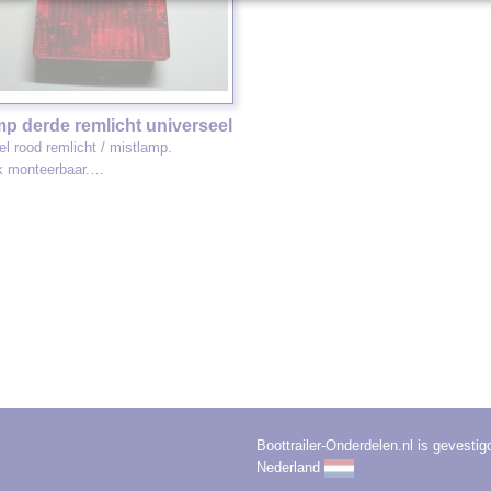
mp derde remlicht universeel
el rood remlicht / mistlamp.
k monteerbaar.…
Boottrailer-Onderdelen.nl is gevestig
Nederland