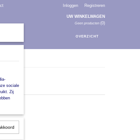
ct
Inloggen
Registreren
UW WINKELWAGEN
(0)
Geen producten
OVERZICHT
ia-
nze sociale
ikt. Zij
hebben
akkoord