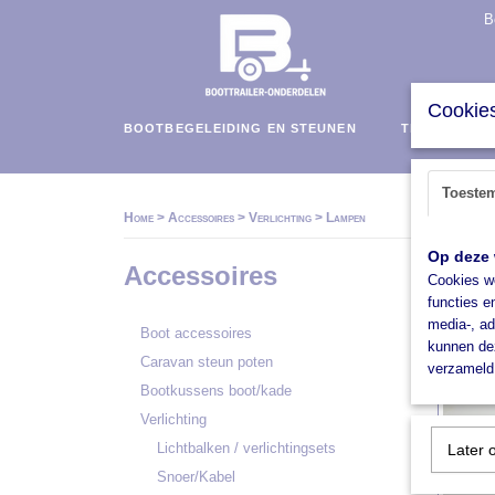
B
Cookies
BOOTBEGELEIDING EN STEUNEN
TRAILERS E
Toeste
Home
>
Accessoires
>
Verlichting
>
Lampen
Op deze 
Accessoires
Cookies wo
Sorteer
functies e
media-, ad
Boot accessoires
kunnen dez
Caravan steun poten
verzameld 
Bootkussens boot/kade
Verlichting
Lichtbalken / verlichtingsets
Later 
Snoer/Kabel