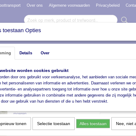
oottransport
Over ons
Algemene voorwaarden
Privacybeleid
Conta
 toestaan Opties
N VERHUUR
HAVENBOKKEN
ACCESSOIRES
mming
Details
Over
 kg
website worden cookies gebruikt
Boottrailer tot 750 kg
rden door ons gebruikt voor verkeersanalyse, het aanbieden van sociale med
n het personaliseren van informatie en advertenties. Daarnaast verlenen we o
€ 1075,00
vertentie- en analysepartners toegang tot informatie over hoe u onze site gebru
(inclusief btw 21%)
e informatie gebruiken in combinatie met andere gegevens die zij mogelijk 
✓
Op voorraad
door uw gebruik van hun diensten of die u hen hebt verstrekt.
Extra kimrollenset (2stuks) incl. Bouten en
verlengde uitvoering
moeren
opnieuw tonen
Selectie toestaan
Alles toestaan
Nee, niet 
Aantal