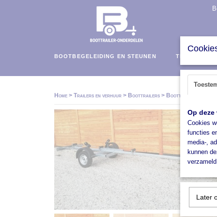
B
Cookies
BOOTBEGELEIDING EN STEUNEN
TRAILERS E
Toeste
Home
>
Trailers en verhuur
>
Boottrailers
>
Boottrailer tot 750
Op deze 
Cookies wo
functies e
media-, ad
kunnen dez
verzameld 
Later 