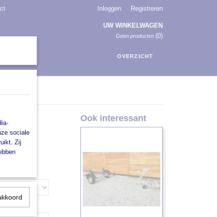
ct
Inloggen
Registreren
UW WINKELWAGEN
(0)
Geen producten
OVERZICHT
Ook interessant
ia-
nze sociale
ikt. Zij
hebben
akkoord