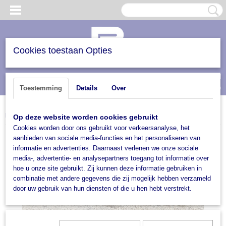
Cookies toestaan Opties
Inloggen
Registreren
UW WINKELWAGEN
(0)
Toestemming
Details
Over
Geen producten
Home
>
Trailers en verhuur
>
Boottrailers
>
Waterscooter trailer
Op deze website worden cookies gebruikt
Cookies worden door ons gebruikt voor verkeersanalyse, het
aanbieden van sociale media-functies en het personaliseren van
informatie en advertenties. Daarnaast verlenen we onze sociale
media-, advertentie- en analysepartners toegang tot informatie over
hoe u onze site gebruikt. Zij kunnen deze informatie gebruiken in
combinatie met andere gegevens die zij mogelijk hebben verzameld
door uw gebruik van hun diensten of die u hen hebt verstrekt.