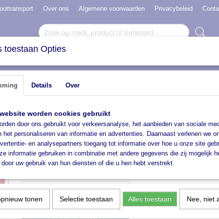
oottransport
Over ons
Algemene voorwaarden
Privacybeleid
Conta
 toestaan Opties
N VERHUUR
HAVENBOKKEN
ACCESSOIRES
mming
Details
Over
eilampen
>
Achterlicht 220 x 100 x 55 rechts
website worden cookies gebruikt
Achterlicht 220 x 100 x 55 
rden door ons gebruikt voor verkeersanalyse, het aanbieden van sociale med
n het personaliseren van informatie en advertenties. Daarnaast verlenen we o
€ 15,50
vertentie- en analysepartners toegang tot informatie over hoe u onze site gebru
(inclusief btw 21%)
e informatie gebruiken in combinatie met andere gegevens die zij mogelijk 
✓
Op voorraad
door uw gebruik van hun diensten of die u hen hebt verstrekt.
Aantal
opnieuw tonen
Selectie toestaan
Alles toestaan
Nee, niet 