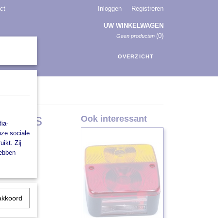
ct
Inloggen
Registreren
UW WINKELWAGEN
(0)
Geen producten
OVERZICHT
rechts
Ook interessant
ia-
nze sociale
ikt. Zij
hebben
akkoord