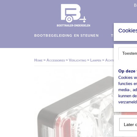
B
Cookies
BOOTBEGELEIDING EN STEUNEN
TRAILERS E
Toeste
Home
>
Accessoires
>
Verlichting
>
Lampen
>
Achterlichten
>
Glo
Op deze 
Cookies wo
functies e
media-, ad
kunnen dez
verzameld 
Later 