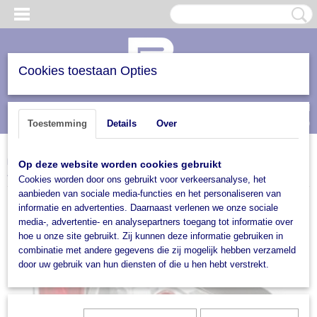
Cookies toestaan Opties
Inloggen
Registreren
UW WINKELWAGEN
(0)
Toestemming
Details
Over
Geen producten
Home
>
Accessoires
>
Verlichting
>
Lampen
>
Achterlichten
>
Gloeilampen
>
Op deze website worden cookies gebruikt
Achterlicht 220 x 100 x 55 links
Cookies worden door ons gebruikt voor verkeersanalyse, het
aanbieden van sociale media-functies en het personaliseren van
informatie en advertenties. Daarnaast verlenen we onze sociale
media-, advertentie- en analysepartners toegang tot informatie over
hoe u onze site gebruikt. Zij kunnen deze informatie gebruiken in
combinatie met andere gegevens die zij mogelijk hebben verzameld
door uw gebruik van hun diensten of die u hen hebt verstrekt.